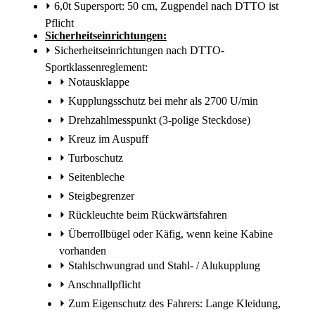
⏵
6,0t Supersport: 50 cm, Zugpendel nach DTTO ist
Pflicht
Sicherheitseinrichtungen:
⏵
Sicherheitseinrichtungen nach DTTO-
Sportklassenreglement:
⏵
Notausklappe
⏵
Kupplungsschutz bei mehr als 2700 U/min
⏵
Drehzahlmesspunkt (3-polige Steckdose)
⏵
Kreuz im Auspuff
⏵
Turboschutz
⏵
Seitenbleche
⏵
Steigbegrenzer
⏵
Rückleuchte beim Rückwärtsfahren
⏵
Überrollbügel oder Käfig, wenn keine Kabine
vorhanden
⏵
Stahlschwungrad und Stahl- / Alukupplung
⏵
Anschnallpflicht
⏵
Zum Eigenschutz des Fahrers: Lange Kleidung,