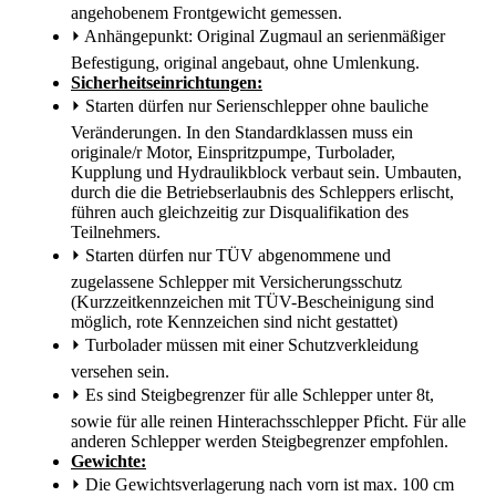
angehobenem Frontgewicht gemessen.
⏵
Anhängepunkt: Original Zugmaul an serienmäßiger
Befestigung, original angebaut, ohne Umlenkung.
Sicherheitseinrichtungen:
⏵
Starten dürfen nur Serienschlepper ohne bauliche
Veränderungen. In den Standardklassen muss ein
originale/r Motor, Einspritzpumpe, Turbolader,
Kupplung und Hydraulikblock verbaut sein. Umbauten,
durch die die Betriebserlaubnis des Schleppers erlischt,
führen auch gleichzeitig zur Disqualifikation des
Teilnehmers.
⏵
Starten dürfen nur TÜV abgenommene und
zugelassene Schlepper mit Versicherungsschutz
(Kurzzeitkennzeichen mit TÜV-Bescheinigung sind
möglich, rote Kennzeichen sind nicht gestattet)
⏵
Turbolader müssen mit einer Schutzverkleidung
versehen sein.
⏵
Es sind Steigbegrenzer für alle Schlepper unter 8t,
sowie für alle reinen Hinterachsschlepper Pficht. Für alle
anderen Schlepper werden Steigbegrenzer empfohlen.
Gewichte:
⏵
Die Gewichtsverlagerung nach vorn ist max. 100 cm