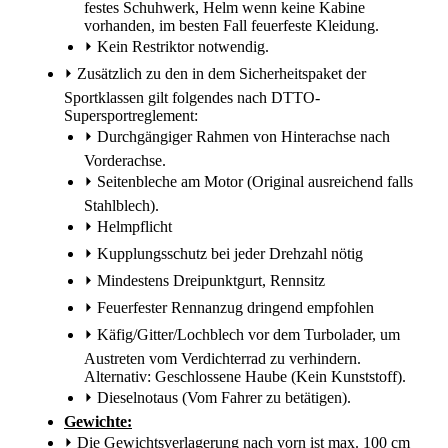
festes Schuhwerk, Helm wenn keine Kabine
vorhanden, im besten Fall feuerfeste Kleidung.
⏵
Kein Restriktor notwendig.
⏵
Zusätzlich zu den in dem Sicherheitspaket der
Sportklassen gilt folgendes nach DTTO-
Supersportreglement:
⏵
Durchgängiger Rahmen von Hinterachse nach
Vorderachse.
⏵
Seitenbleche am Motor (Original ausreichend falls
Stahlblech).
⏵
Helmpflicht
⏵
Kupplungsschutz bei jeder Drehzahl nötig
⏵
Mindestens Dreipunktgurt, Rennsitz
⏵
Feuerfester Rennanzug dringend empfohlen
⏵
Käfig/Gitter/Lochblech vor dem Turbolader, um
Austreten vom Verdichterrad zu verhindern.
Alternativ: Geschlossene Haube (Kein Kunststoff).
⏵
Dieselnotaus (Vom Fahrer zu betätigen).
Gewichte:
⏵
Die Gewichtsverlagerung nach vorn ist max. 100 cm