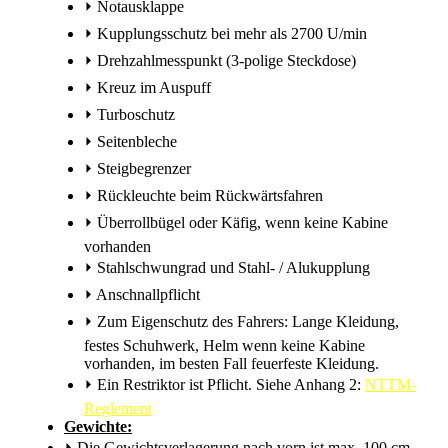
⏵
Notausklappe
⏵
Kupplungsschutz bei mehr als 2700 U/min
⏵
Drehzahlmesspunkt (3-polige Steckdose)
⏵
Kreuz im Auspuff
⏵
Turboschutz
⏵
Seitenbleche
⏵
Steigbegrenzer
⏵
Rückleuchte beim Rückwärtsfahren
⏵
Überrollbügel oder Käfig, wenn keine Kabine
vorhanden
⏵
Stahlschwungrad und Stahl- / Alukupplung
⏵
Anschnallpflicht
⏵
Zum Eigenschutz des Fahrers: Lange Kleidung,
festes Schuhwerk, Helm wenn keine Kabine
vorhanden, im besten Fall feuerfeste Kleidung.
⏵
Ein Restriktor ist Pflicht. Siehe Anhang 2:
NTTM-
Reglement
Gewichte:
⏵
Die Gewichtsverlagerung nach vorn ist max. 100 cm