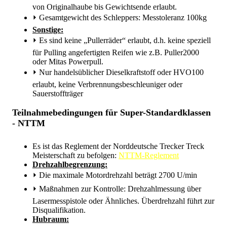
von Originalhaube bis Gewichtsende erlaubt.
⏵
Gesamtgewicht des Schleppers: Messtoleranz 100kg
Sonstige:
⏵
Es sind keine „Pullerräder“ erlaubt, d.h. keine speziell
für Pulling angefertigten Reifen wie z.B. Puller2000
oder Mitas Powerpull.
⏵
Nur handelsüblicher Dieselkraftstoff oder HVO100
erlaubt, keine Verbrennungsbeschleuniger oder
Sauerstoffträger
Teilnahmebedingungen für Super-Standardklassen
- NTTM
Es ist das Reglement der Norddeutsche Trecker Treck
Meisterschaft zu befolgen:
NTTM-Reglement
Drehzahlbegrenzung:
⏵
Die maximale Motordrehzahl beträgt 2700 U/min
⏵
Maßnahmen zur Kontrolle: Drehzahlmessung über
Lasermesspistole oder Ähnliches. Überdrehzahl führt zur
Disqualifikation.
Hubraum: