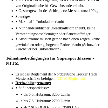
von Originalhaube bis Gewichtsende erlaubt.
⏵
Gesamtgewicht des Schleppers: Messtoleranz 100kg
Sonstiges:
⏵
Maximal 1 Turbolader erlaubt
⏵
Nur handelsüblicher Dieselkraftstoff erlaubt, keine
Verbrennungsbeschleuniger oder Sauerstoffträger
⏵
Auspuffrohre müssen gerade nach oben zeigen, keine
gewinkelten oder gebogenen Rohre erlaubt (Schutz der
Zuschauer bei Turboschaden)
Teilnahmebedingungen für Supersportklassen -
NTTM
Es ist das Reglement der Norddeutsche Trecker Treck
Meisterschaft zu befolgen:
NTTM-Reglement
Drehzahlbegrenzung:
⏵
6t Supersportklasse:
⏵
bis 6,6l Hubraum: 3200 U/min
⏵
bis 7,6l Hubraum: 2700 U/min
⏵
ab 7,6l bis 8,3l Hubraum: 2500 U/min