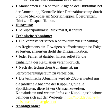
⏵
Maßnahmen zur Kontrolle: Angabe des Hubraums bei
der Anmeldung, Kontrolle über Drehzahlmessung durch
3 polige Steckdose am Sportschlepper. Überdrehzahl
führt zur Disqualifikation.
Hubraum:
⏵
6t Supersportklasse: Maximal 8,3l erlaubt
Technische Abnahme:
⏵
Die Veranstalter setzen Kontrolleure zur Einhaltung
des Reglements ein. Etwaigen Aufforderungen ist Folge
zu leisten, ansonsten droht die Disqualifikation.
⏵
Jeder Fahrer ist darüber hinaus selbst für die
Einhaltung der Regularien verantwortlich.
⏵
Nach der technischen Abnahme ist, im
Startvorbereitungsraum zu verbleiben.
⏵
Die technische Abnahme wird ab 2025 erweitert um
die jährliche Abnahme der Kupplung für alle
Sportklassen, diese ist vor Ort nachzuweisen.
Kontaktdaten und weitere Infos zur Kupplungsabnahme
befinden sich auf der Webseite:
https://norddeutsche-tt-
meisterschaft.de/reglement
Anhängehöhe: