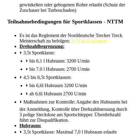
gewinkelten oder gebogenen Rohre erlaubt (Schutz der
Zuschauer bei Turboschaden)
Teilnahmebedingungen für Sportklassen - NTTM
Es ist das Reglement der Norddeutsche Trecker Treck
Meisterschaft zu befolgen:
NTTM-Reglement
Drehzahlbegrenzung:
⏵
3,5t Sportklasse:
⏵
bis 6,1 l Hubraum: 3200 U/min
⏵
bis 7.0 l Hubraum: 2700 U/min
⏵
4,5 bis 6,5t Sportklassen:
⏵
bis 6,6l Hubraum 3200 U/min
⏵
ab 6,6l Hubraum 2700 U/min
⏵
Maßnahmen zur Kontrolle: Angabe des Hubraums bei
der Anmeldung, Kontrolle über Drehzahlmessung durch
3 polige Steckdose am Sportschlepper. Überdrehzahl
führt zur Disqualifikation.
Hubraum:
⏵
3,5t Sportklasse: Maximal 7,0 l Hubraum erlaubt