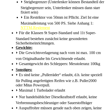
⏵
Steigbegrenzer (Unterlenker können Bestandteil der
Steigbegrenzer sein, Unterlenker müssen dann starr
fixiert sein)
⏵
Ein Restriktor von 50mm ist Pflicht. Ziel Ist eine
Maximalleistung von 500 PS. Siehe Anhang 1:
NTTM-Reglement
⏵
Für die Klassen 9t Super-Standard und 11t Super-
Standard bestehen zunächst keine gesonderten
Sicherheitseinrichtungen.
Gewichte:
⏵
Die Gewichtsverlagerung nach vorn ist max. 100 cm
von Originalhaube bis Gewichtsende erlaubt.
⏵
Gesamtgewicht des Schleppers: Messtoleranz 100kg
Sonstiges:
⏵
Es sind keine „Pullerräder“ erlaubt, d.h. keine speziell
für Pulling angefertigten Reifen wie z.B. Puller2000
oder Mitas Powerpull.
⏵
Maximal 1 Turbolader erlaubt
⏵
Nur handelsüblicher Dieselkraftstoff erlaubt, keine
Verbrennungsbeschleuniger oder Sauerstoffträger
⏵
Auspuffrohre müssen gerade nach oben zeigen, keine