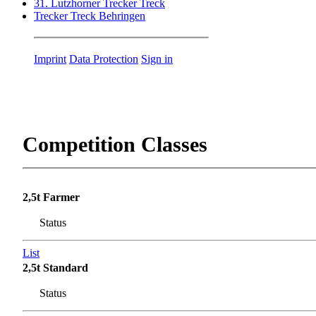
31. Lutzhorner Trecker Treck
Trecker Treck Behringen
Imprint
Data Protection
Sign in
Competition Classes
2,5t Farmer
Status
List
2,5t Standard
Status